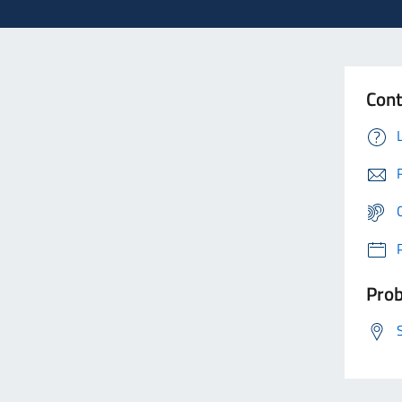
Cont
Prob