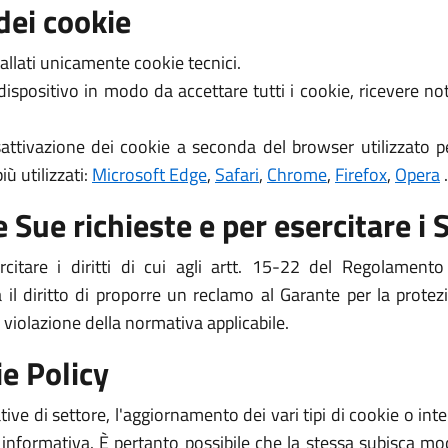
dei cookie
allati unicamente cookie tecnici.
 dispositivo in modo da accettare tutti i cookie, ricevere 
attivazione dei cookie a seconda del browser utilizzato pe
ù utilizzati:
Microsoft Edge
,
Safari
,
Chrome
,
Firefox
,
Opera
.
 Sue richieste e per esercitare i S
ercitare i diritti di cui agli artt. 15-22 del Regolame
l diritto di proporre un reclamo al Garante per la protezi
 violazione della normativa applicabile.
e Policy
ive di settore, l'aggiornamento dei vari tipi di cookie o i
 informativa. È pertanto possibile che la stessa subisca mod