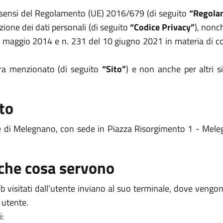
i sensi del Regolamento (UE) 2016/679 (di seguito
“Regola
zione dei dati personali (di seguito
“Codice Privacy”
), nonc
8 maggio 2014 e n. 231 del 10 giugno 2021 in materia di coo
opra menzionato (di seguito
“Sito”
) e non anche per altri s
to
ne di Melegnano, con sede in Piazza Risorgimento 1 - Mel
 che cosa servono
 web visitati dall’utente inviano al suo terminale, dove veng
 utente.
i: