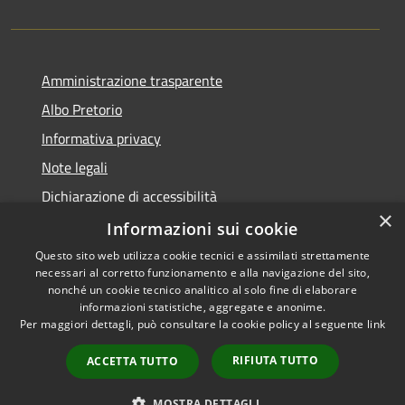
Amministrazione trasparente
Albo Pretorio
Informativa privacy
Note legali
Dichiarazione di accessibilità
×
Attuazione PNRR
Informazioni sui cookie
Questo sito web utilizza cookie tecnici e assimilati strettamente
necessari al corretto funzionamento e alla navigazione del sito,
nonché un cookie tecnico analitico al solo fine di elaborare
informazioni statistiche, aggregate e anonime.
RSS
Copyright © 2026 • Comune di
Per maggiori dettagli, può consultare la cookie policy al seguente
link
Accessibilità
Melegnano • Powered by
Privacy
Municipium
Accesso
•
RIFIUTA TUTTO
ACCETTA TUTTO
Cookie
redazione
Mappa del sito
MOSTRA DETTAGLI