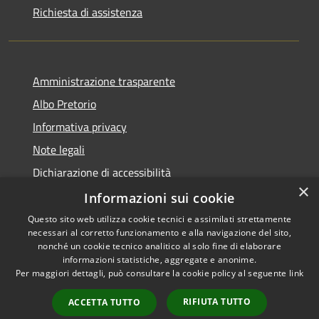
Richiesta di assistenza
Amministrazione trasparente
Albo Pretorio
Informativa privacy
Note legali
Dichiarazione di accessibilità
×
Attuazione PNRR
Informazioni sui cookie
Questo sito web utilizza cookie tecnici e assimilati strettamente
necessari al corretto funzionamento e alla navigazione del sito,
nonché un cookie tecnico analitico al solo fine di elaborare
informazioni statistiche, aggregate e anonime.
RSS
Copyright © 2026 • Comune di
Per maggiori dettagli, può consultare la cookie policy al seguente
link
Accessibilità
Melegnano • Powered by
Privacy
Municipium
Accesso
•
RIFIUTA TUTTO
ACCETTA TUTTO
Cookie
redazione