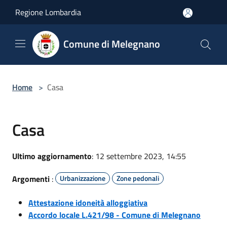
Salta al contenuto principale
Regione Lombardia
Comune di Melegnano
Home
>
Casa
Casa
Ultimo aggiornamento
: 12 settembre 2023, 14:55
Argomenti
:
Urbanizzazione
Zone pedonali
Attestazione idoneità alloggiativa
Accordo locale L.421/98 - Comune di Melegnano