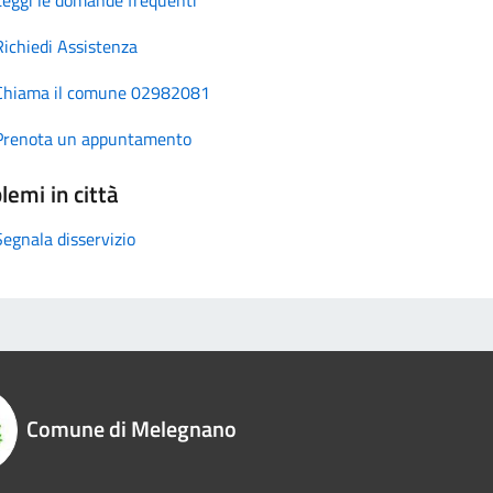
Richiedi Assistenza
Chiama il comune 02982081
Prenota un appuntamento
lemi in città
Segnala disservizio
Comune di Melegnano