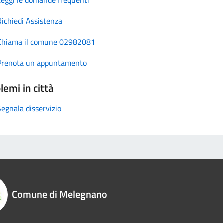
Richiedi Assistenza
Chiama il comune 02982081
Prenota un appuntamento
lemi in città
Segnala disservizio
Comune di Melegnano