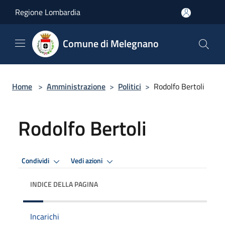
Salta al contenuto principale
Regione Lombardia
Comune di Melegnano
Home
>
Amministrazione
>
Politici
>
Rodolfo Bertoli
Rodolfo Bertoli
Condividi
Vedi azioni
INDICE DELLA PAGINA
Incarichi