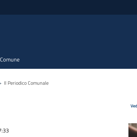
il Comune
>
Il Periodico Comunale
Ved
7:33