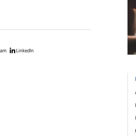
ram
LinkedIn