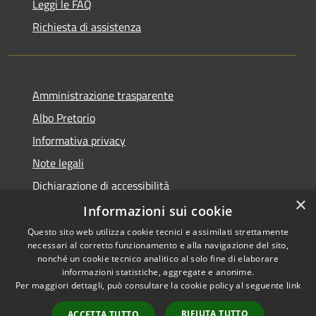
Leggi le FAQ
Richiesta di assistenza
Amministrazione trasparente
Albo Pretorio
Informativa privacy
Note legali
Dichiarazione di accessibilità
×
Attuazione PNRR
Informazioni sui cookie
Questo sito web utilizza cookie tecnici e assimilati strettamente
necessari al corretto funzionamento e alla navigazione del sito,
nonché un cookie tecnico analitico al solo fine di elaborare
informazioni statistiche, aggregate e anonime.
RSS
Copyright © 2026 • Comune di
Per maggiori dettagli, può consultare la cookie policy al seguente
link
Accessibilità
Melegnano • Powered by
Privacy
Municipium
Accesso
•
RIFIUTA TUTTO
ACCETTA TUTTO