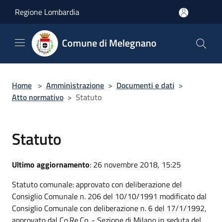
Salta al contenuto principale
Regione Lombardia
Comune di Melegnano
Home
>
Amministrazione
>
Documenti e dati
>
Atto normativo
>
Statuto
Statuto
Ultimo aggiornamento
: 26 novembre 2018, 15:25
Statuto comunale: approvato con deliberazione del
Consiglio Comunale n. 206 del 10/10/1991 modificato dal
Consiglio Comunale con deliberazione n. 6 del 17/1/1992,
approvato dal Co.Re.Co. - Sezione di Milano in seduta del